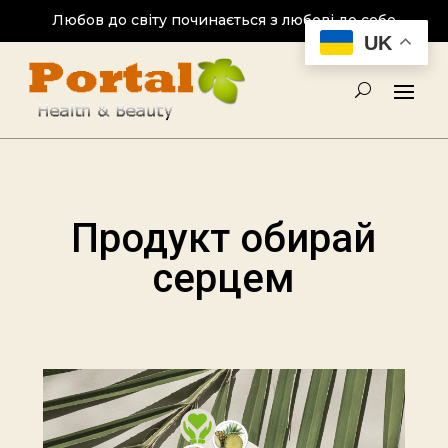
Любов до світу починається з любові до себе
UK
Продукт обирай
серцем