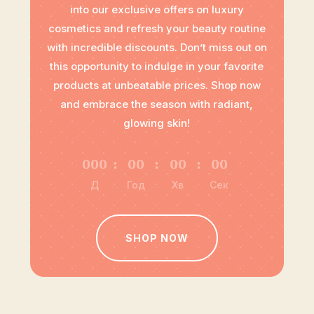
into our exclusive offers on luxury
cosmetics and refresh your beauty routine
with incredible discounts. Don’t miss out on
this opportunity to indulge in your favorite
products at unbeatable prices. Shop now
and embrace the season with radiant,
glowing skin!
000
:
00
:
00
:
00
Д
Год
Хв
Сек
SHOP NOW