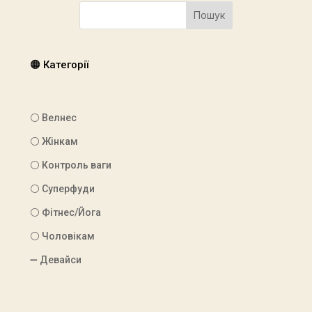
Пошук
🟠 Категорії
⚪ Велнес
⚪ Жінкам
⚪ Контроль ваги
⚪ Суперфуди
⚪ Фітнес/Йога
⚪ Чоловікам
➖ Девайси