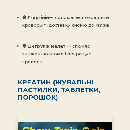
🔘 Л-аргінін
—
допомагає покращити
кровообіг і доставку кисню до м'язів
🔘
Цитрулін малат
— сприяє
зниженню втоми і покращує
кровотік.
КРЕАТИН (
ЖУВАЛЬНІ
ПАСТИЛКИ, ТАБЛЕТКИ,
ПОРОШОК
)