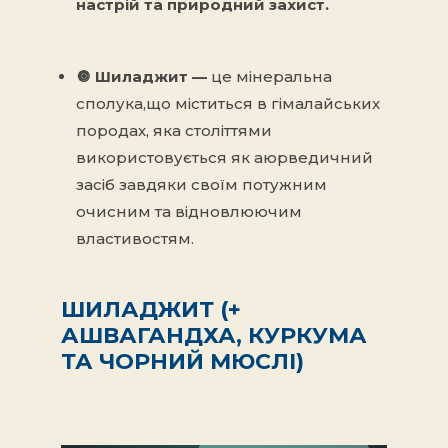
настрій та природний захист.
🔘
Шиладжит —
це мінеральна
сполука,
що міститься в гімалайських
породах, яка століттями
використовується як аюрведичний
засіб завдяки своїм потужним
очисним та відновлюючим
властивостям.
ШИЛАДЖИТ (+
АШВАГАНДХА, КУРКУМА
ТА ЧОРНИЙ МЮСЛІ
)