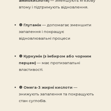
амінокислоти)
— зменшують м’язову
втому і підтримують відновлення.
🔘
Глутамін
— допомагає зменшити
запалення і покращує
відновлювальні процеси
🔘
Куркумін (з імбиром або чорним
перцем)
— має протизапальні
властивості.
🔘
Омега-3 жирні кислоти
—
знижують запалення та покращують
стан суглобів.