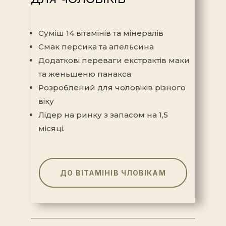
Суміш 14 вітамінів та мінералів
Смак персика та апельсина
Додаткові переваги екстрактів маки
та женьшеню панакса
Розроблений для чоловіків різного
віку
Лідер на ринку з запасом на 1,5
місяці.
ДО ВІТАМІНІВ ЧЛОВІКАМ