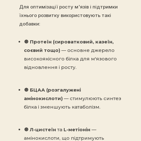
Для оптимізації росту м'язів і підтримки
їхнього розвитку використовують такі
добавки:
🔘
Протеїн (сироватковий, казеїн,
соєвий тощо)
— основне джерело
високоякісного білка для м'язового
відновлення і росту.
🔘
БЦАА (розгалужені
амінокислоти)
— стимулюють синтез
білка і зменшують катаболізм.
🔘
Л-цистеїн
та
L-метіонін
—
амінокислоти, що підтримують