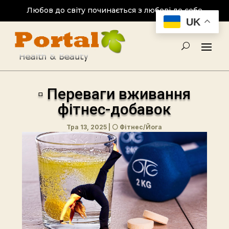
Любов до світу починається з любові до себе
UK
▫ Переваги вживання
фітнес-добавок
Тра 13, 2025
|
⚪ Фітнес/Йога