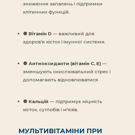
зниження запалень і підтримки
клітинних функцій.
🔘
Вітамін D
— важливий для
здоров'я кісток і імунної системи.
🔘
Антиоксиданти (вітамін C, Е)
—
зменшують окислювальний стрес і
допомагають відновлюватися
🔘
Кальцій
— підтримує міцність
кісток, суглобів і м'язів.
МУЛЬТИВІТАМІНИ ПРИ