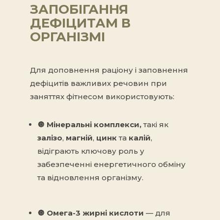
ЗАПОБІГАННЯ
ДЕФІЦИТАМ В
ОРГАНІЗМІ
Для доповнення раціону і заповнення
дефіцитів важливих речовин при
заняттях фітнесом використовують:
🔘 Мінеральні комплекси,
такі
як
залізо
,
магній
,
цинк
та
калій
,
відіграють ключову роль у
забезпеченні енергетичного обміну
та відновлення організму.
🔘
Омега-3 жирні кислоти
— для