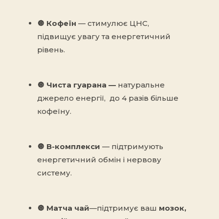
🔘
Кофеїн
— стимулює ЦНС,
підвищує увагу та енергетичний
рівень.
🔘 Чиста гуарана —
натуральне
джерело енергії, до 4 разів більше
кофеїну.
🔘
B-комплекси
— підтримують
енергетичний обмін і нервову
систему.
🔘
Матча чай
—
підтримує ваш
мозок,