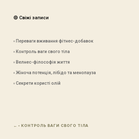
🟢 Свіжі записи
▫ Переваги вживання фітнес-добавок
▫ Контроль ваги свого тіла
▫ Велнес-філософія життя
▫ Жіноча потенція, лібідо та менопауза
▫ Секрети користі олій
←
▫ КОНТРОЛЬ ВАГИ СВОГО ТІЛА