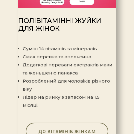
ПОЛІВІТАМІННІ ЖУЙКИ
ДЛЯ ЖІНОК
Суміш 14 вітамінів та мінералів
Смак персика та апельсина
Додаткові переваги екстрактів маки
та женьшеню панакса
Розроблений для чоловіків різного
віку
Лідер на ринку з запасом на 1,5
місяці.
ДО ВІТАМІНІВ ЖІНКАМ