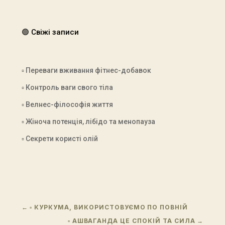
🟢 Свіжі записи
▫ Переваги вживання фітнес-добавок
▫ Контроль ваги свого тіла
▫ Велнес-філософія життя
▫ Жіноча потенція, лібідо та менопауза
▫ Секрети користі олій
←
▫ КУРКУМА, ВИКОРИСТОВУЄМО ПО ПОВНІЙ
▫ АШВАГАНДА ЦЕ СПОКІЙ ТА СИЛА
→