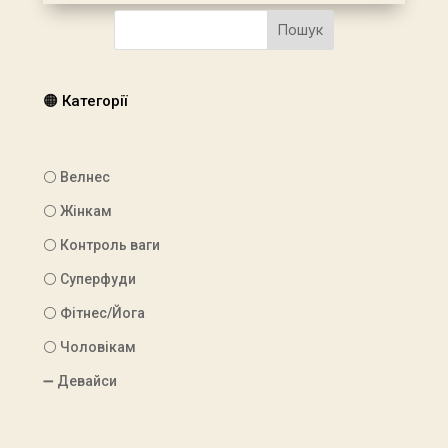
Пошук
🟠 Категорії
⚪ Велнес
⚪ Жінкам
⚪ Контроль ваги
⚪ Суперфуди
⚪ Фітнес/Йога
⚪ Чоловікам
➖ Девайси