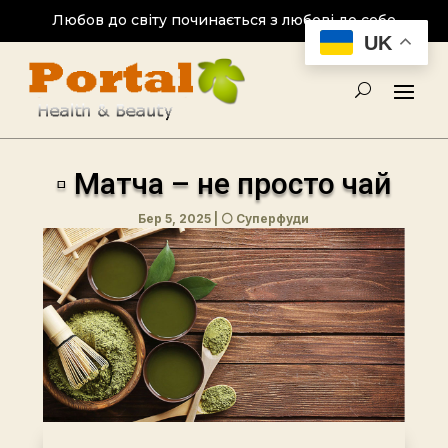
Любов до світу починається з любові до себе
UK
▫ Матча – не просто чай
Бер 5, 2025
|
⚪ Суперфуди