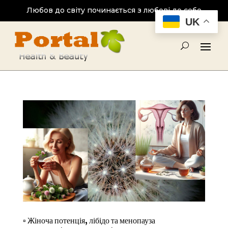
Любов до світу починається з любові до себе
UK
▫ Жіноча потенція, лібідо та менопауза