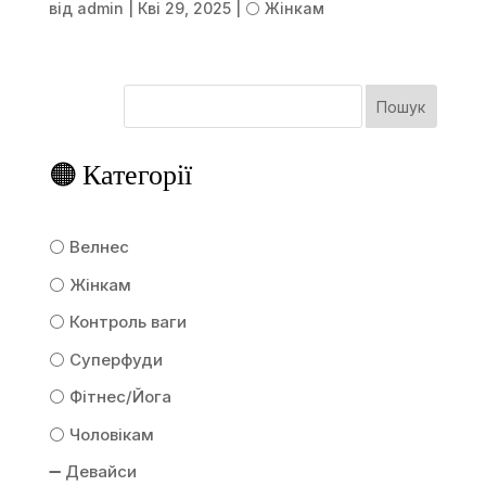
від
admin
|
Кві 29, 2025
|
⚪ Жінкам
Пошук
🟠 Категорії
⚪ Велнес
⚪ Жінкам
⚪ Контроль ваги
⚪ Суперфуди
⚪ Фітнес/Йога
⚪ Чоловікам
➖ Девайси